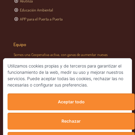
Reutiliza
Educación Ambiental
APP para el Puerta a Puerta
Equipo
Somos una Cooperativa activa, con ganas de aumentar nuevas
capacidades y cualidades.
Utilizamos cookies propias y de terceros para garantizar el
Un equipo profesional multidisciplinar que nos basamos en un modelo
funcionamiento de la web, medir su uso y mejorar nuestros
de organización democrático bajo los principios de la economía social,
servicios. Puede aceptar todas las cookies, rechazar las no
solidaria y medio ambiental.
necesarias o configurar sus preferencias.
Aceptar todo
Rechazar