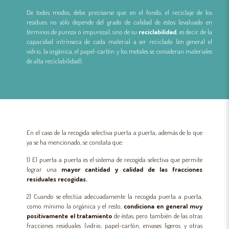
De todos modos, debe precisarse que en el fondo, el reciclaje de los
residuos no sólo depende del grado de calidad de éstos (evaluado en
términos de pureza o impureza), sino de su
reciclabilidad
, es decir, de la
capacidad intrínseca de cada material a ser reciclado (en general el
vidrio, la orgánica, el papel-cartón y los metales se consideran materiales
de alta reciclabilidad).
En el caso de la recogida selectiva puerta a puerta, además de lo que
ya se ha mencionado, se constata que:
1) El puerta a puerta es el sistema de recogida selectiva que permite
lograr una
mayor cantidad y calidad de las fracciones
residuales recogidas.
2) Cuando se efectúa adecuadamente la recogida puerta a puerta,
como mínimo la orgánica y el resto,
condiciona en general muy
positivamente el tratamiento
de éstas, pero también de las otras
fracciones residuales (vidrio, papel-cartón, envases ligeros y otras