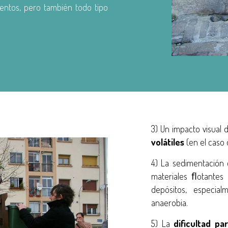
entos, pero también todo tipo
3) Un impacto visual 
volátiles
(en el caso 
4) La sedimentación 
materiales ﬂotantes
depósitos, especia
anaerobia.
5) La
dificultad pa