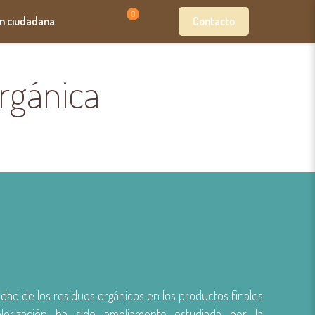
0
Contacto
ón ciudadana
£0.00
orgánica
lidad de los residuos orgánicos en los productos finales
lorización ha sido ampliamente estudiada por la