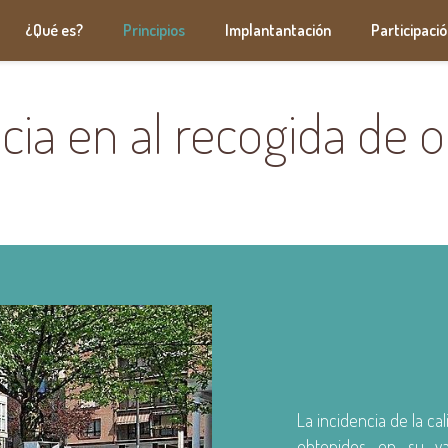
¿Qué es?
Principios
Implantantación
Participaci
cia en al recogida de 
La incidencia de la ca
obtenidos en su va