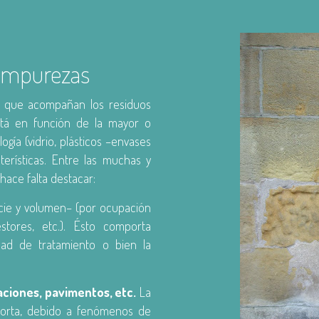
 impurezas
s que acompañan los residuos
está en función de la mayor o
ogía (vidrio, plásticos –envases
cterísticas. Entre las muchas y
hace falta destacar:
cie y volumen– (por ocupación
stores, etc.). Ésto comporta
dad de tratamiento o bien la
ciones, pavimentos, etc.
La
porta, debido a fenómenos de