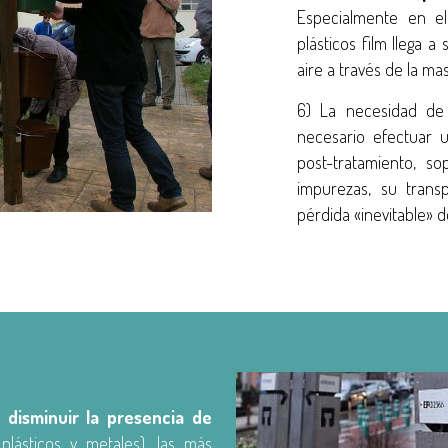
Especialmente en e
plásticos film llega 
aire a través de la m
6) La necesidad d
necesario efectuar 
post-tratamiento, s
impurezas, su trans
pérdida «inevitable» d
disminuir la presencia de
plásticos y metales), las más