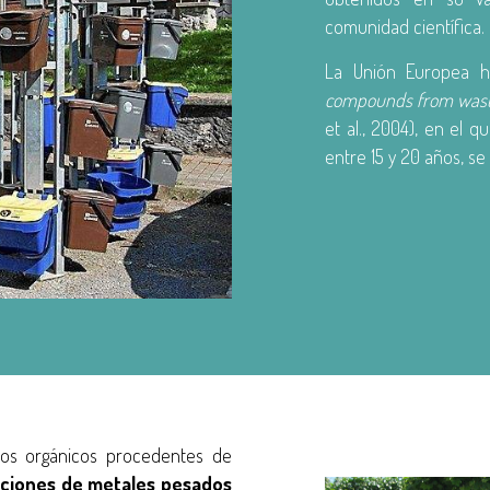
comunidad científica.
La Unión Europea h
compounds from wastes
et al., 2004), en el 
entre 15 y 20 años, se
uos orgánicos procedentes de
ciones de metales pesados