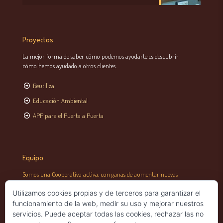
Proyectos
La mejor forma de saber cómo podemos ayudarte es descubrir
cómo hemos ayudado a otros clientes.
Reutiliza
Educación Ambiental
APP para el Puerta a Puerta
Equipo
Somos una Cooperativa activa, con ganas de aumentar nuevas
capacidades y cualidades.
Utilizamos cookies propias y de terceros para garantizar el
Un equipo profesional multidisciplinar que nos basamos en un modelo
funcionamiento de la web, medir su uso y mejorar nuestros
de organización democrático bajo los principios de la economía social,
servicios. Puede aceptar todas las cookies, rechazar las no
solidaria y medio ambiental.