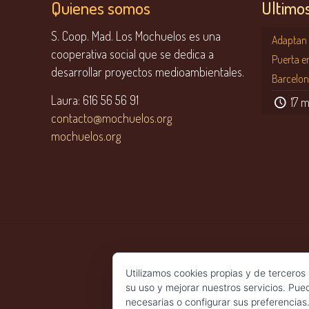
Quienes somos
Último
S. Coop. Mad. Los Mochuelos es una
Adaptan 
cooperativa social que se dedica a
Puerta e
desarrollar proyectos medioambientales.
Barcelo
Laura: 616 56 56 91
17 
contacto@mochuelos.org
mochuelos.org
Utilizamos cookies propias y de terceros
su uso y mejorar nuestros servicios. Pue
necesarias o configurar sus preferencias