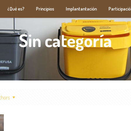
¿Qué es?
Principios
Implantantación
Participaci
Sin categoría
thors