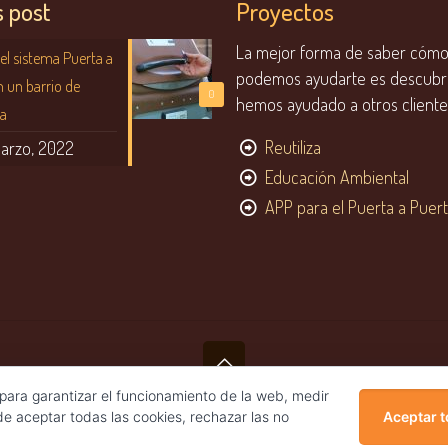
s post
Proyectos
La mejor forma de saber cóm
el sistema Puerta a
podemos ayudarte es descubr
n un barrio de
0
hemos ayudado a otros cliente
na
Reutiliza
marzo, 2022
Educación Ambiental
APP para el Puerta a Puer
 para garantizar el funcionamiento de la web, medir
Puertaapuerta.info | 2023 |
Política de privacidad y Cookies
Aceptar 
de aceptar todas las cookies, rechazar las no
.