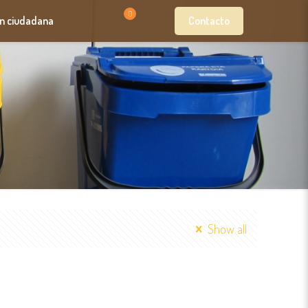
0
Contacto
ón ciudadana
£0.00
Show all